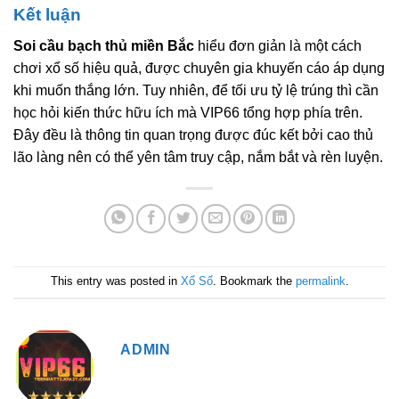
Kết luận
Soi cầu bạch thủ miền Bắc
hiểu đơn giản là một cách
chơi xổ số hiệu quả, được chuyên gia khuyến cáo áp dụng
khi muốn thắng lớn. Tuy nhiên, để tối ưu tỷ lệ trúng thì cần
học hỏi kiến thức hữu ích mà VIP66 tổng hợp phía trên.
Đây đều là thông tin quan trọng được đúc kết bởi cao thủ
lão làng nên có thể yên tâm truy cập, nắm bắt và rèn luyện.
This entry was posted in
Xổ Số
. Bookmark the
permalink
.
ADMIN