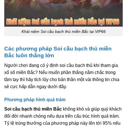
Khái niệm Soi cầu bạch thủ miền Bắc tại VIP66
Các phương pháp Soi cầu bạch thủ miền
Bắc luôn thắng lớn
Người chơi đang có ý định soi cầu bạch thủ khi tham gia
xổ số miền Bắc? Nếu muốn phần thắng nằm chắc trong
tầm tay thì hãy tích lũy cho bản thân một vài thông tin chia
sẻ cực hấp dẫn ngay dưới đây.
Phương pháp hình quả trám
Soi cầu bạch thủ miền Bắc
không khó và giúp quý khách
đổi đời nhanh chóng nếu dựa trên cấu trúc hình quả trám.
Tỷ lệ trúng thưởng của phương pháp này lên tới 95% nếu