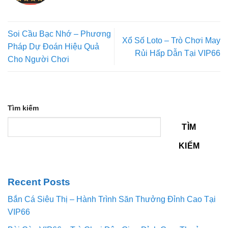
Soi Cầu Bạc Nhớ – Phương
Xổ Số Loto – Trò Chơi May
Pháp Dự Đoán Hiệu Quả
Rủi Hấp Dẫn Tại VIP66
Cho Người Chơi
Tìm kiếm
TÌM
KIẾM
Recent Posts
Bắn Cá Siêu Thị – Hành Trình Săn Thưởng Đỉnh Cao Tại
VIP66