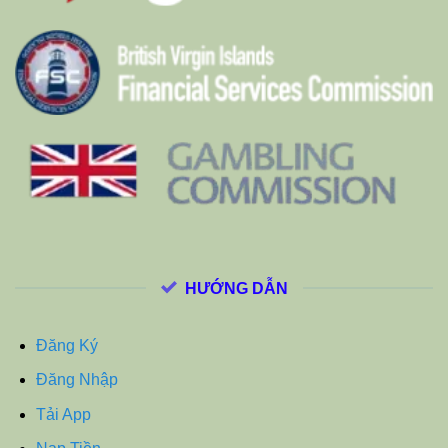
HƯỚNG DẪN
Đăng Ký
Đăng Nhập
Tải App