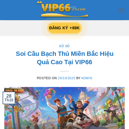
Skip
to
content
ĐĂNG KÝ +88K
XỔ SỐ
Soi Cầu Bạch Thủ Miền Bắc Hiệu
Quả Cao Tại VIP66
POSTED ON
28/10/2025
BY
ADMIN
28
Th10