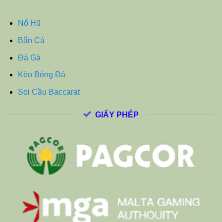
Nổ Hũ
Bắn Cá
Đá Gà
Kèo Bóng Đá
Soi Cầu Baccarat
GIẤY PHÉP