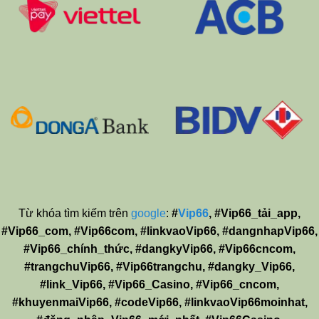
Từ khóa tìm kiếm trên
google
:
#
Vip66
, #Vip66_tải_app,
#Vip66_com, #Vip66com, #linkvaoVip66, #dangnhapVip66,
#Vip66_chính_thức, #dangkyVip66, #Vip66cncom,
#trangchuVip66, #Vip66trangchu, #dangky_Vip66,
#link_Vip66, #Vip66_Casino, #Vip66_cncom,
#khuyenmaiVip66, #codeVip66, #linkvaoVip66moinhat,