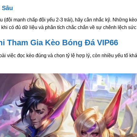
 Sâu
u (đội mạnh chấp đội yếu 2-3 trái), hãy cân nhắc kỹ. Những kèo n
 khi có đủ dữ liệu và phân tích chắc chắn về sự chênh lệch sứ
hi Tham Gia Kèo Bóng Đá VIP66
ài việc đọc kèo đúng và chọn tỷ lệ hợp lý, còn nhiều yếu tố kh