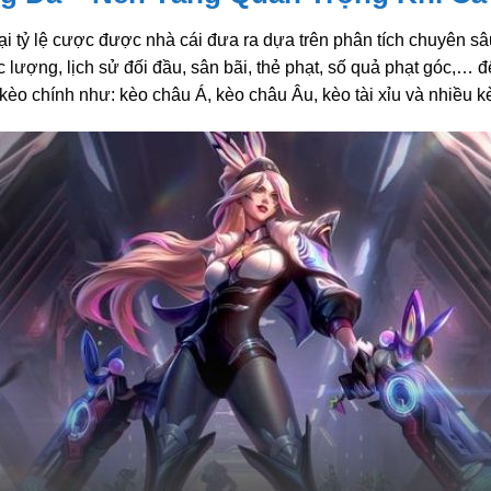
oại tỷ lệ cược được nhà cái đưa ra dựa trên phân tích chuyên sâ
lượng, lịch sử đối đầu, sân bãi, thẻ phạt, số quả phạt góc,… 
kèo chính như: kèo châu Á, kèo châu Âu, kèo tài xỉu và nhiều k