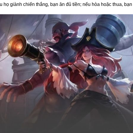
u họ giành chiến thắng, bạn ăn đủ tiền; nếu hòa hoặc thua, bạn