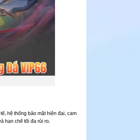
ế, hệ thống bảo mật hiện đại, cam
 hạn chế tối đa rủi ro.