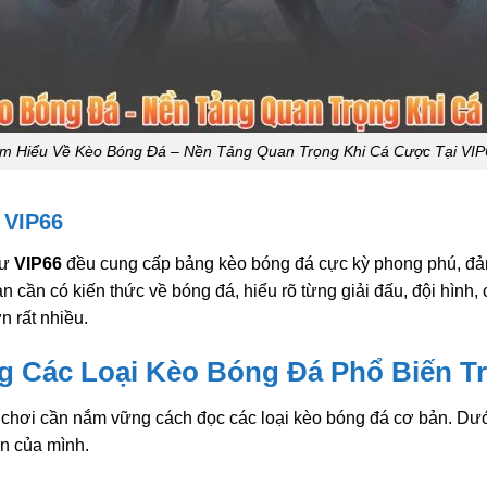
ìm Hiểu Về Kèo Bóng Đá – Nền Tảng Quan Trọng Khi Cá Cược Tại VIP
 VIP66
hư
VIP66
đều cung cấp bảng kèo bóng đá cực kỳ phong phú, đảm
 cần có kiến thức về bóng đá, hiểu rõ từng giải đấu, đội hình,
n rất nhiều.
 Các Loại Kèo Bóng Đá Phổ Biến Tr
 chơi cần nắm vững cách đọc các loại kèo bóng đá cơ bản. Dưới
ọn của mình.