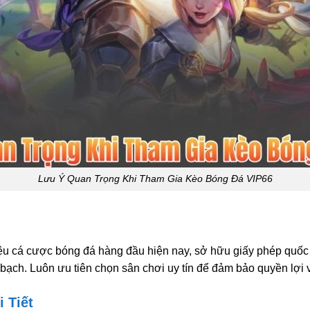
Lưu Ý Quan Trọng Khi Tham Gia Kèo Bóng Đá VIP66
u cá cược bóng đá hàng đầu hiện nay, sở hữu giấy phép quốc t
ạch. Luôn ưu tiên chọn sân chơi uy tín để đảm bảo quyền lợi và
 Tiết