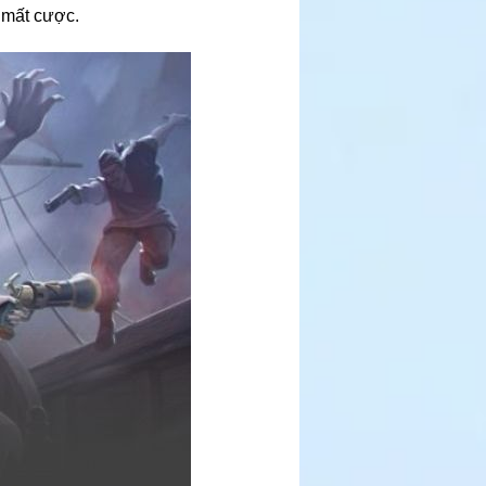
 mất cược.