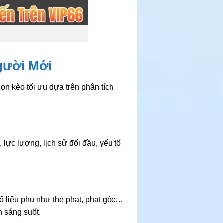
gười Mới
họn kèo tối ưu dựa trên phân tích
 lực lượng, lịch sử đối đầu, yếu tố
 số liệu phụ như thẻ phạt, phạt góc…
 sáng suốt.