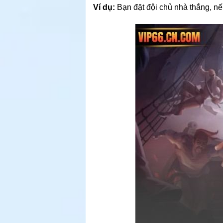
Ví dụ:
Bạn đặt đội chủ nhà thắng, nế