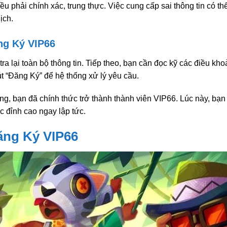
ều phải chính xác, trung thực. Việc cung cấp sai thông tin có t
ịch.
ng Ký VIP66
tra lại toàn bộ thông tin. Tiếp theo, bạn cần đọc kỹ các điều k
t “Đăng Ký” để hệ thống xử lý yêu cầu.
g, bạn đã chính thức trở thành thành viên VIP66. Lúc này, bạn 
c đỉnh cao ngay lập tức.
ăng Ký VIP66