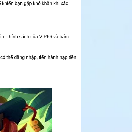
hể khiến bạn gặp khó khăn khi xác
hoản, chính sách của VIP66 và bấm
có thể đăng nhập, tiến hành nạp tiền