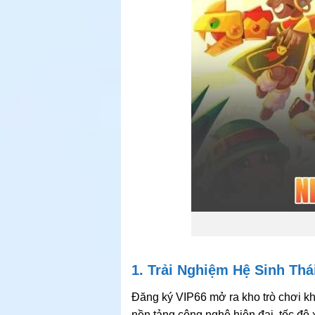
1. Trải Nghiệm Hệ Sinh Th
Đăng ký VIP66 mở ra kho trò chơi khổ
nền tảng công nghệ hiện đại, tốc độ 