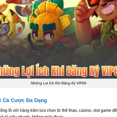
Những Lợi Ích Khi Đăng Ký VIP66
ái Cá Cược Đa Dạng
ng lồ với hàng trăm lựa chọn từ thể thao, casino, slot game đế
xử lý siêu nhanh, không gián đoạn.