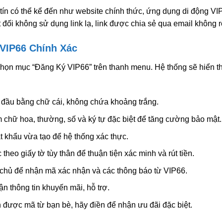
ín có thể kể đến như website chính thức, ứng dụng di động VI
đối không sử dụng link lạ, link được chia sẻ qua email không r
 VIP66 Chính Xác
 chọn mục “Đăng Ký VIP66” trên thanh menu. Hệ thống sẽ hiển th
t đầu bằng chữ cái, không chứa khoảng trắng.
 chữ hoa, thường, số và ký tự đặc biệt để tăng cường bảo mật.
 khẩu vừa tạo để hệ thống xác thực.
theo giấy tờ tùy thân để thuận tiện xác minh và rút tiền.
chủ để nhận mã xác nhận và các thông báo từ VIP66.
 thông tin khuyến mãi, hỗ trợ.
được mã từ bạn bè, hãy điền để nhận ưu đãi đặc biệt.