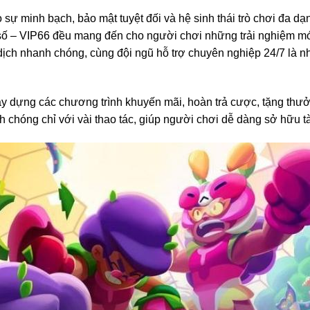
o sự minh bạch, bảo mật tuyệt đối và hệ sinh thái trò chơi đa dạ
ổ số – VIP66 đều mang đến cho người chơi những trải nghiệm mớ
o dịch nhanh chóng, cùng đội ngũ hỗ trợ chuyên nghiệp 24/7 là 
y dựng các chương trình khuyến mãi, hoàn trả cược, tặng thưở
 chóng chỉ với vài thao tác, giúp người chơi dễ dàng sở hữu tà