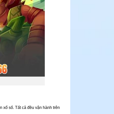
n xổ số. Tất cả đều vận hành trên