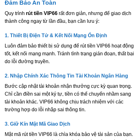
Đảm Bảo An Toàn
Quy trình
rút tiền VIP66
rất đơn giản, nhưng để giao dịch
thành công ngay từ lần đầu, bạn cần lưu ý:
1. Thiết Bị Điện Tử & Kết Nối Mạng Ổn Định
Luôn đảm bảo thiết bị sử dụng để rút tiền VIP66 hoạt động
tốt, kết nối mạng mạnh. Tránh tình trạng gián đoạn, thất bại
do lỗi đường truyền.
2. Nhập Chính Xác Thông Tin Tài Khoản Ngân Hàng
Bước cập nhật tài khoản nhận thưởng cực kỳ quan trọng.
Chỉ cần điền sai một ký tự, tiền có thể chuyển nhầm sang
tài khoản khác. VIP66 không chịu trách nhiệm với các
trường hợp do lỗi nhập sai thông tin.
3. Giữ Kín Mật Mã Giao Dịch
Mật mã rút tiền VIP66 là chìa khóa bảo vệ tài sản của bạn.