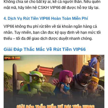
Không chia sẻ cho bất kỳ ai, kể cả người thân. Nếu quên
mật mã, hãy liên hệ CSKH VIP66 để được hỗ trợ lấy lại.
4. Dịch Vụ Rút Tiền VIP66 Hoàn Toàn Miễn Phí
VIP66 không thu phí rút tiền về tài khoản ngân hàng cá
nhân. Tuy nhiên, bạn cần đọc kỹ quy định về hạn mức tối
thiểu – tối đa để giao dịch được duyệt nhanh chóng.
Giải Đáp Thắc Mắc Về Rút Tiền VIP66