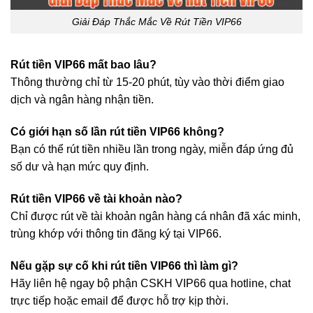
Giải Đáp Thắc Mắc Về Rút Tiền VIP66
Rút tiền VIP66 mất bao lâu?
Thông thường chỉ từ 15-20 phút, tùy vào thời điểm giao
dịch và ngân hàng nhận tiền.
Có giới hạn số lần rút tiền VIP66 không?
Bạn có thể rút tiền nhiều lần trong ngày, miễn đáp ứng đủ
số dư và hạn mức quy định.
Rút tiền VIP66 về tài khoản nào?
Chỉ được rút về tài khoản ngân hàng cá nhân đã xác minh,
trùng khớp với thông tin đăng ký tại VIP66.
Nếu gặp sự cố khi rút tiền VIP66 thì làm gì?
Hãy liên hệ ngay bộ phận CSKH VIP66 qua hotline, chat
trực tiếp hoặc email để được hỗ trợ kịp thời.