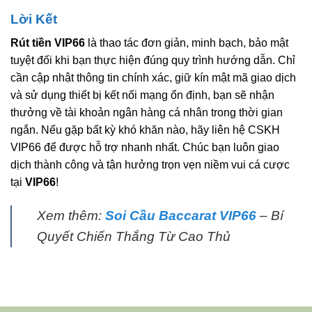
Lời Kết
Rút tiền VIP66
là thao tác đơn giản, minh bạch, bảo mật
tuyệt đối khi bạn thực hiện đúng quy trình hướng dẫn. Chỉ
cần cập nhật thông tin chính xác, giữ kín mật mã giao dịch
và sử dụng thiết bị kết nối mạng ổn định, bạn sẽ nhận
thưởng về tài khoản ngân hàng cá nhân trong thời gian
ngắn. Nếu gặp bất kỳ khó khăn nào, hãy liên hệ CSKH
VIP66 để được hỗ trợ nhanh nhất. Chúc bạn luôn giao
dịch thành công và tận hưởng trọn vẹn niềm vui cá cược
tại
VIP66
!
Xem thêm:
Soi Cầu Baccarat VIP66
– Bí
Quyết Chiến Thắng Từ Cao Thủ