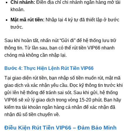
Chi nhánh:
Điền địa chỉ chi nhánh ngân hàng mở tài
khoản.
Mật mã rút tiền:
Nhập lại 4 ký tự đã thiết lập ở bước
trước.
Sau khi hoàn tất, nhấn nút “Gửi đi” để hệ thống lưu trữ
thông tin. Từ lần sau, bạn có thể rút tiền VIP66 nhanh
chóng mà không cần nhập lại.
Bước 4: Thực Hiện Lệnh Rút Tiền VIP66
Tại giao diện rút tiền, bạn nhập số tiền muốn rút, mật mã
giao dịch và xác nhận yêu cầu. Đọc kỹ thông tin trước khi
gửi lên hệ thống để tránh sai sót. Sau khi gửi, hệ thống
VIP66 sẽ xử lý giao dịch trong vòng 15-20 phút. Bạn hãy
kiểm tra tài khoản ngân hàng cá nhân để xác nhận đã
nhận đủ số tiền chuyển về.
Điều Kiện Rút Tiền VIP66 – Đảm Bảo Minh