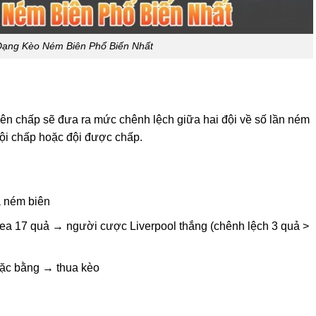
Dạng Kèo Ném Biên Phổ Biến Nhất
ên chấp sẽ đưa ra mức chênh lệch giữa hai đội về số lần ném
đội chấp hoặc đội được chấp.
ả ném biên
sea 17 quả → người cược Liverpool thắng (chênh lệch 3 quả >
oặc bằng → thua kèo