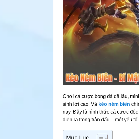
Chơi cá cược bóng đá đã lâu, mình
sinh lời cao. Và
kèo ném biên
chí
nay. Đây là hình thức cá cược độc
diễn ra trong trận đấu – một yếu tố
Mục Lục