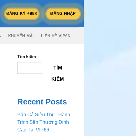
ĐĂNG KÝ +88K
ĐĂNG NHẬP
À
KHUYẾN MÃI
LIÊN HỆ VIP66
Tìm kiếm
TÌM
KIẾM
Recent Posts
Bắn Cá Siêu Thị – Hành
Trình Săn Thưởng Đỉnh
Cao Tại VIP66