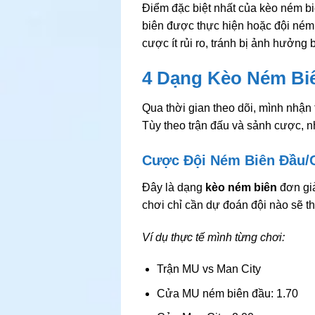
Điểm đặc biệt nhất của kèo ném biê
biên được thực hiện hoặc đội ném
cược ít rủi ro, tránh bị ảnh hưởng
4 Dạng Kèo Ném Bi
Qua thời gian theo dõi, mình nhận
Tùy theo trận đấu và sảnh cược, nh
Cược Đội Ném Biên Đầu/
Đây là dạng
kèo ném biên
đơn gi
chơi chỉ cần dự đoán đội nào sẽ t
Ví dụ thực tế mình từng chơi:
Trận MU vs Man City
Cửa MU ném biên đầu: 1.70