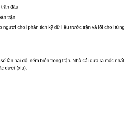
 trận đấu
oàn trận
người chơi phân tích kỹ dữ liệu trước trận và lối chơi từng
 số lần hai đội ném biên trong trận. Nhà cái đưa ra mốc nhất
ặc dưới (xỉu).