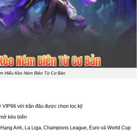
ìm Hiểu Kèo Ném Biên Từ Cơ Bản
 VIP66 với trận đấu được chọn lọc kỹ
 mở kèo biên
i Hạng Anh, La Liga, Champions League, Euro và World Cup