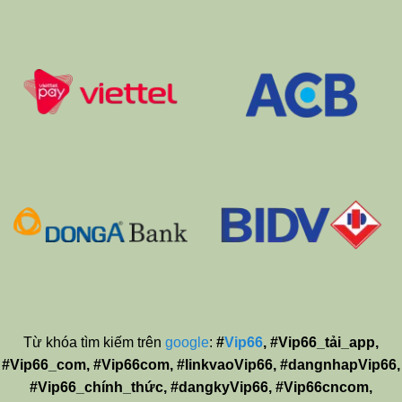
Từ khóa tìm kiếm trên
google
:
#
Vip66
, #Vip66_tải_app,
#Vip66_com, #Vip66com, #linkvaoVip66, #dangnhapVip66,
#Vip66_chính_thức, #dangkyVip66, #Vip66cncom,