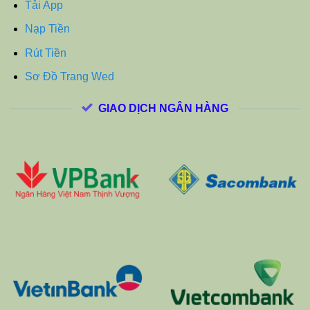
Tải App
Nạp Tiền
Rút Tiền
Sơ Đồ Trang Wed
GIAO DỊCH NGÂN HÀNG