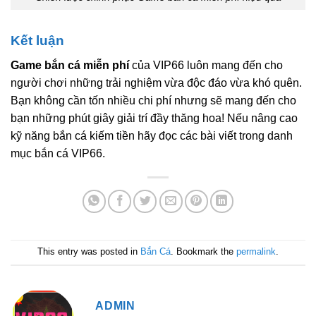
Kết luận
Game bắn cá miễn phí
của VIP66 luôn mang đến cho
người chơi những trải nghiệm vừa độc đáo vừa khó quên.
Bạn không cần tốn nhiều chi phí nhưng sẽ mang đến cho
bạn những phút giây giải trí đầy thăng hoa! Nếu nâng cao
kỹ năng bắn cá kiếm tiền hãy đọc các bài viết trong danh
mục bắn cá VIP66.
This entry was posted in
Bắn Cá
. Bookmark the
permalink
.
ADMIN