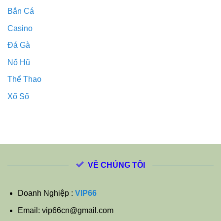
Bắn Cá
Casino
Đá Gà
Nổ Hũ
Thể Thao
Xổ Số
VỀ CHÚNG TÔI
Doanh Nghiệp :
VIP66
Email:
vip66cn@gmail.com