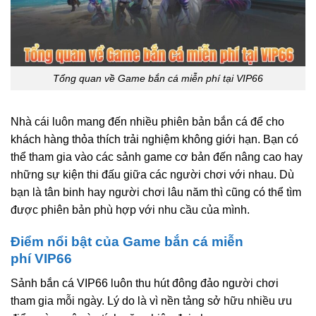
Tổng quan về Game bắn cá miễn phí tại VIP66
Nhà cái luôn mang đến nhiều phiên bản bắn cá để cho
khách hàng thỏa thích trải nghiệm không giới hạn. Bạn có
thể tham gia vào các sảnh game cơ bản đến nâng cao hay
những sự kiện thi đấu giữa các người chơi với nhau. Dù
bạn là tân binh hay người chơi lâu năm thì cũng có thể tìm
được phiên bản phù hợp với nhu cầu của mình.
Điểm nổi bật của Game bắn cá miễn
phí VIP66
Sảnh bắn cá VIP66 luôn thu hút đông đảo người chơi
tham gia mỗi ngày. Lý do là vì nền tảng sở hữu nhiều ưu