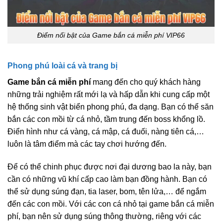
Điểm nổi bật của Game bắn cá miễn phí VIP66
Phong phú loài cá và trang bị
Game bắn cá miễn phí
mang đến cho quý khách hàng
những trải nghiệm rất mới lạ và hấp dẫn khi cung cấp một
hệ thống sinh vật biển phong phú, đa dạng. Bạn có thể săn
bắn các con mồi từ cá nhỏ, tầm trung đến boss khổng lồ.
Điển hình như cá vàng, cá mập, cá đuối, nàng tiên cá,…
luôn là tâm điểm mà các tay chơi hướng đến.
Để có thể chinh phục được nơi đại dương bao la này, bạn
cần có những vũ khí cấp cao làm bạn đồng hành. Bạn có
thể sử dụng súng đạn, tia laser, bom, tên lửa,… để ngắm
đến các con mồi. Với các con cá nhỏ tại game bắn cá miễn
phí, bạn nên sử dụng súng thông thường, riêng với các