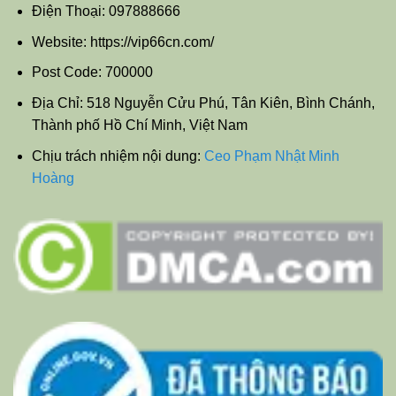
Điện Thoại: 097888666
Website: https://vip66cn.com/
Post Code: 700000
Địa Chỉ: 518 Nguyễn Cửu Phú, Tân Kiên, Bình Chánh,
Thành phố Hồ Chí Minh, Việt Nam
Chịu trách nhiệm nội dung:
Ceo Phạm Nhật Minh
Hoàng