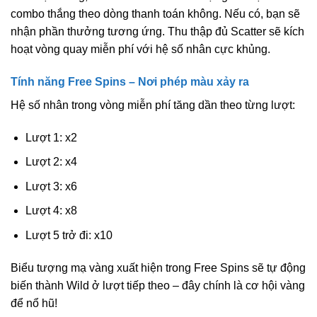
combo thắng theo dòng thanh toán không. Nếu có, bạn sẽ
nhận phần thưởng tương ứng. Thu thập đủ Scatter sẽ kích
hoạt vòng quay miễn phí với hệ số nhân cực khủng.
Tính năng Free Spins – Nơi phép màu xảy ra
Hệ số nhân trong vòng miễn phí tăng dần theo từng lượt:
Lượt 1: x2
Lượt 2: x4
Lượt 3: x6
Lượt 4: x8
Lượt 5 trở đi: x10
Biểu tượng mạ vàng xuất hiện trong Free Spins sẽ tự động
biến thành Wild ở lượt tiếp theo – đây chính là cơ hội vàng
để nổ hũ!