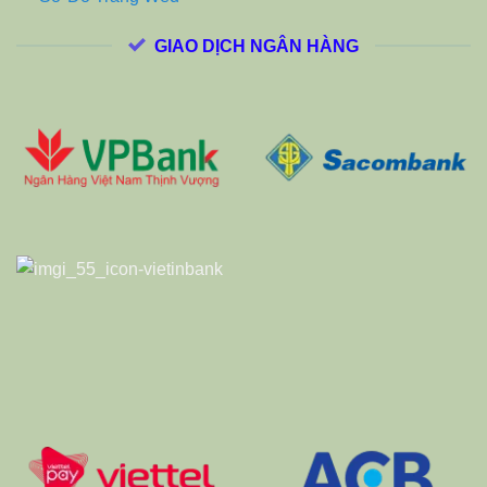
GIAO DỊCH NGÂN HÀNG