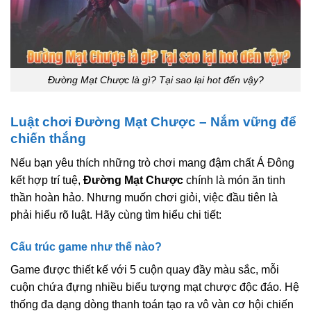
Đường Mạt Chược là gì? Tại sao lại hot đến vậy?
Luật chơi Đường Mạt Chược – Nắm vững để
chiến thắng
Nếu bạn yêu thích những trò chơi mang đậm chất Á Đông
kết hợp trí tuệ,
Đường Mạt Chược
chính là món ăn tinh
thần hoàn hảo. Nhưng muốn chơi giỏi, việc đầu tiên là
phải hiểu rõ luật. Hãy cùng tìm hiểu chi tiết:
Cấu trúc game như thế nào?
Game được thiết kế với 5 cuộn quay đầy màu sắc, mỗi
cuộn chứa đựng nhiều biểu tượng mạt chược độc đáo. Hệ
thống đa dạng dòng thanh toán tạo ra vô vàn cơ hội chiến