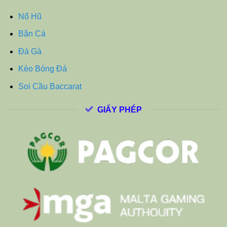
Nổ Hũ
Bắn Cá
Đá Gà
Kèo Bóng Đá
Soi Cầu Baccarat
GIẤY PHÉP