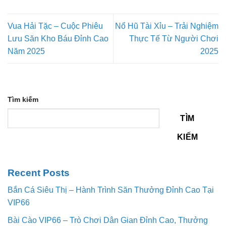
Vua Hải Tặc – Cuộc Phiêu
Nổ Hũ Tài Xỉu – Trải Nghiệm
Lưu Săn Kho Báu Đỉnh Cao
Thực Tế Từ Người Chơi
Năm 2025
2025
Tìm kiếm
TÌM
KIẾM
Recent Posts
Bắn Cá Siêu Thị – Hành Trình Săn Thưởng Đỉnh Cao Tại
VIP66
Bài Cào VIP66 – Trò Chơi Dân Gian Đỉnh Cao, Thưởng