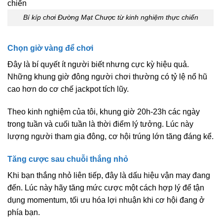
Bí kíp chơi Đường Mạt Chược từ kinh nghiệm thực chiến
Chọn giờ vàng để chơi
Đây là bí quyết ít người biết nhưng cực kỳ hiệu quả.
Những khung giờ đông người chơi thường có tỷ lệ nổ hũ
cao hơn do cơ chế jackpot tích lũy.
Theo kinh nghiệm của tôi, khung giờ 20h-23h các ngày
trong tuần và cuối tuần là thời điểm lý tưởng. Lúc này
lượng người tham gia đông, cơ hội trúng lớn tăng đáng kể.
Tăng cược sau chuỗi thắng nhỏ
Khi bạn thắng nhỏ liên tiếp, đây là dấu hiệu vận may đang
đến. Lúc này hãy tăng mức cược một cách hợp lý để tận
dụng momentum, tối ưu hóa lợi nhuận khi cơ hội đang ở
phía bạn.