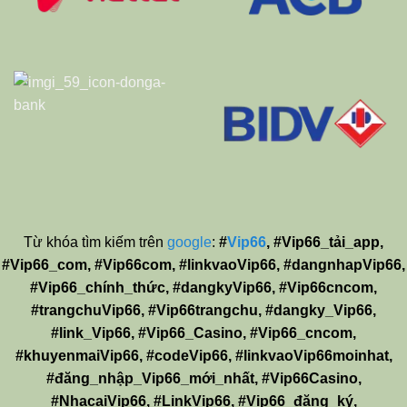
Từ khóa tìm kiếm trên
google
:
#
Vip66
, #Vip66_tải_app,
#Vip66_com, #Vip66com, #linkvaoVip66, #dangnhapVip66,
#Vip66_chính_thức, #dangkyVip66, #Vip66cncom,
#trangchuVip66, #Vip66trangchu, #dangky_Vip66,
#link_Vip66, #Vip66_Casino, #Vip66_cncom,
#khuyenmaiVip66, #codeVip66, #linkvaoVip66moinhat,
#đăng_nhập_Vip66_mới_nhất, #Vip66Casino,
#NhacaiVip66, #LinkVip66, #Vip66_đăng_ký,