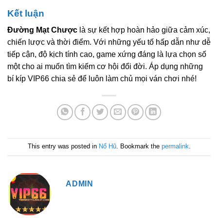
Kết luận
Đường Mạt Chược
là sự kết hợp hoàn hảo giữa cảm xúc,
chiến lược và thời điểm. Với những yếu tố hấp dẫn như dễ
tiếp cận, độ kịch tính cao, game xứng đáng là lựa chọn số
một cho ai muốn tìm kiếm cơ hội đổi đời. Áp dụng những
bí kíp VIP66 chia sẻ để luôn làm chủ mọi ván chơi nhé!
This entry was posted in
Nổ Hũ
. Bookmark the
permalink
.
ADMIN