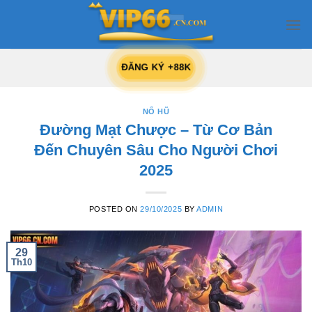
Skip
to
content
ĐĂNG KÝ +88K
NỔ HŨ
Đường Mạt Chược – Từ Cơ Bản
Đến Chuyên Sâu Cho Người Chơi
2025
POSTED ON
29/10/2025
BY
ADMIN
29
Th10