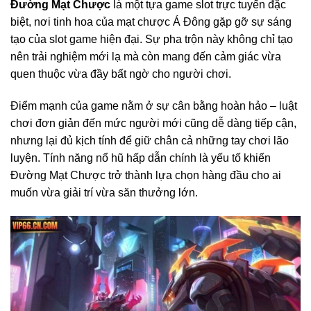
Đường Mạt Chược
là một tựa game slot trực tuyến đặc
biệt, nơi tinh hoa của mạt chược Á Đông gặp gỡ sự sáng
tạo của slot game hiện đại. Sự pha trộn này không chỉ tạo
nên trải nghiệm mới lạ mà còn mang đến cảm giác vừa
quen thuộc vừa đầy bất ngờ cho người chơi.
Điểm mạnh của game nằm ở sự cân bằng hoàn hảo – luật
chơi đơn giản đến mức người mới cũng dễ dàng tiếp cận,
nhưng lại đủ kịch tính để giữ chân cả những tay chơi lão
luyện. Tính năng nổ hũ hấp dẫn chính là yếu tố khiến
Đường Mạt Chược trở thành lựa chọn hàng đầu cho ai
muốn vừa giải trí vừa săn thưởng lớn.